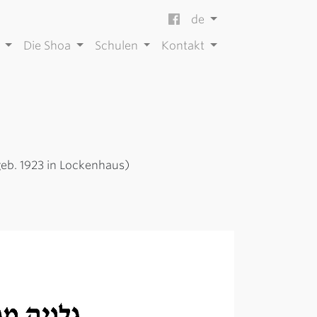
de
e
Die Shoa
Schulen
Kontakt
geb. 1923 in Lockenhaus)