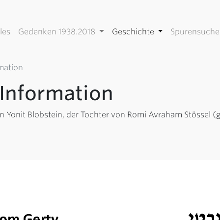
les
Gedenken 1938.2018
Geschichte
Spurensuch
rmation
 Information
on Yonit Blobstein, der Tochter von Romi Avraham Stössel (