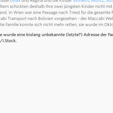
össel (
Max
und Regina und die Kinder
Wilhelm
,
Moritz
,
Sof
tern schickten deshalb ihre zwei jüngsten Kinder nicht mit
d. In Wien war eine Passage nach Triest für die gesamte Fam
ccabi Transport nach Bolivien vorgesehen - der Maccabi Wel
 Die Familie konnte sich nicht mehr retten, sie wurde im Ok
 wurde eine bislang unbekannte (letzte?) Adresse der Fam
/I.Stock.