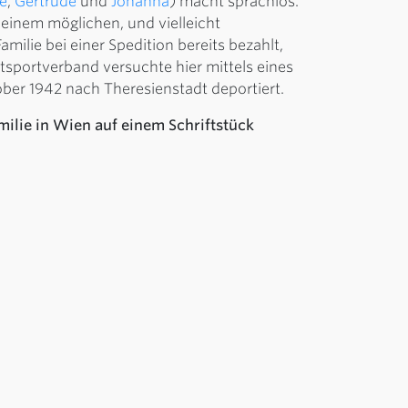
ie
,
Gertrude
und
Johanna
) macht sprachlos.
 einem möglichen, und vielleicht
ilie bei einer Spedition bereits bezahlt,
tsportverband versuchte hier mittels eines
tober 1942 nach Theresienstadt deportiert.
ilie in Wien auf einem Schriftstück